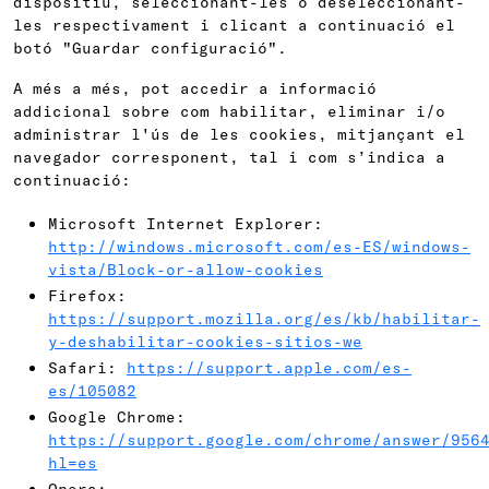
dispositiu, seleccionant-les o deseleccionant-
les respectivament i clicant a continuació el
botó "Guardar configuració".
A més a més, pot accedir a informació
addicional sobre com habilitar, eliminar i/o
administrar l'ús de les cookies, mitjançant el
navegador corresponent, tal i com s’indica a
continuació:
Microsoft Internet Explorer:
http://windows.microsoft.com/es-ES/windows-
vista/Block-or-allow-cookies
Firefox:
https://support.mozilla.org/es/kb/habilitar-
y-deshabilitar-cookies-sitios-we
Safari:
https://support.apple.com/es-
es/105082
Google Chrome:
https://support.google.com/chrome/answer/956
hl=es