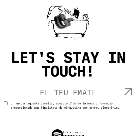
L
E
T
'
S
S
T
A
Y
I
N
T
O
U
C
H
!
En marcar aquesta casella, accepto l'ús de la meva informació
proporcionada amb finalitats de màrqueting per correu electrònic.
Listen us on